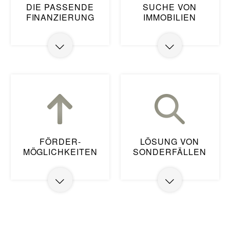
DIE PASSENDE
SUCHE VON
FINANZIERUNG
IMMOBILIEN
Da ich als freier
Durch meine großes
Finanzierungsberater am
Netzwerk und der
Markt tätig bin, kann ich
Zusammenarbeit mit
aus einer Auswahl von
vielen Partnern wie z.B.
über 400 Banken den
IMMOTRAY
kann ich Sie
besten Partner für Sie
auch beim Kauf oder
heraussuchen.
Verkauf von Immobilien
unterstützen.
FÖRDER-
LÖSUNG VON
MÖGLICHKEITEN
SONDERFÄLLEN
Dank meiner jahrelangen
Mit viel Herzblut
Erfahrung im Bereich der
kümmere ich mich um
Baufinanzierungen weiß
meine Kunden und
ich, welche
betrachte jeden Fall
Fördermöglichkeiten wir
individuell, damit ich für
für Ihr Vorhaben
Sie das beste Ergebnis