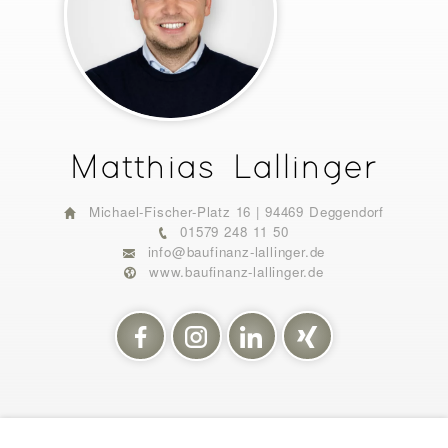
Matthias Lallinger
Michael-Fischer-Platz 16 | 94469 Deggendorf
01579 248 11 50
info@baufinanz-lallinger.de
www.baufinanz-lallinger.de