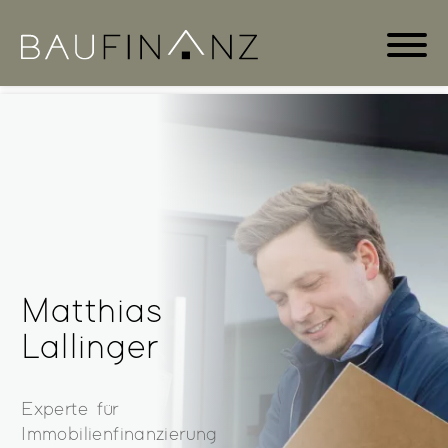
Referenzen
Sponsoring
Finanzierung
Fördermöglichkeiten
Bauträgerfinanzierung
Finanzierungsassistent
Matthias
Lallinger
Experte für
Immobilienfinanzierung